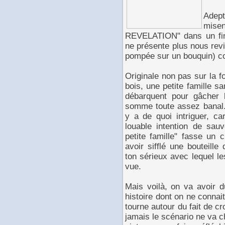
Adep
misen
REVELATION" dans un final
ne présente plus nous rev
pompée sur un bouquin) co
Originale non pas sur la 
bois, une petite famille s
débarquent pour gâcher la
somme toute assez banal. M
y a de quoi intriguer, c
louable intention de sau
petite famille" fasse un c
avoir sifflé une bouteill
ton sérieux avec lequel l
vue.
Mais voilà, on va avoir 
histoire dont on ne connait
tourne autour du fait de c
jamais le scénario ne va 