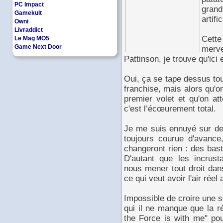
PC Impact
gran
Gamekult
artific
Owni
Livraddict
Cette
Le Mag MO5
Game Next Door
merv
Pattinson, je trouve qu'ici
Oui, ça se tape dessus tout 
franchise, mais alors qu'o
premier volet et qu'on att
c'est l’écœurement total.
Je me suis ennuyé sur de
toujours courue d'avance
changeront rien : des bas
D'autant que les incrus
nous mener tout droit dan
ce qui veut avoir l'air réel a 
Impossible de croire une 
qui il ne manque que la r
the Force is with me" pou