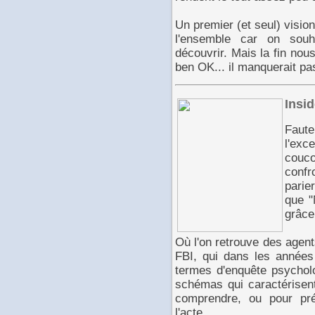
Un premier (et seul) visi
l'ensemble car on souh
découvrir. Mais la fin no
ben OK... il manquerait p
Insi
Faut
l'exc
couco
conf
parie
que "
grâce
Où l'on retrouve des agent
FBI, qui dans les années
termes d'enquête psycholo
schémas qui caractérisent
comprendre, ou pour pr
l'acte.