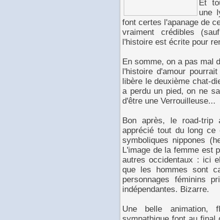
Et to
une l
font certes l'apanage de c
vraiment crédibles (sa
l'histoire est écrite pour r
En somme, on a pas mal de
l'histoire d'amour pourra
libère le deuxième chat-d
a perdu un pied, on ne sa
d'être une Verrouilleuse...
Bon après, le road-trip 
apprécié tout du long ce
symboliques nippones (h
L'image de la femme est 
autres occidentaux : ici e
que les hommes sont cal
personnages féminins pr
indépendantes. Bizarre.
Une belle animation, 
sympathique font au fina