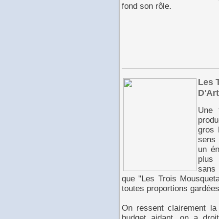
fond son rôle.
Les 
D'Ar
Une 
produ
gros 
sens 
un én
plus 
sans 
que "Les Trois Mousquetai
toutes proportions gardées
On ressent clairement la v
budget aidant, on a droi