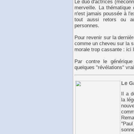
Le duo d'actrices (méconn
merveille. La thématique 
n'est jamais poussée à l'
tout aussi retors ou a
personnes.
Pour revenir sur la derniè
comme un cheveu sur la sou
morale trop cassante : ici 
Par contre le générique
quelques "révélations" vra
Le G
Il a 
la lé
nouve
comme
Rema
"Pau
sonne