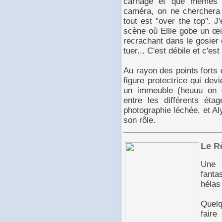
carnage et que mêmes d
caméra, on ne cherchera 
tout est "over the top". 
scène où Ellie gobe un œi
recrachant dans le gosier d
tuer... C'est débile et c'est
Au rayon des points forts de
figure protectrice qui dev
un immeuble (heuuu on en
entre les différents éta
photographie léchée, et A
son rôle.
Le R
Une 
fanta
hélas
Quel
faire