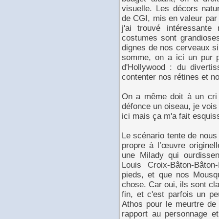
visuelle. Les décors natu
de CGI, mis en valeur par
j'ai trouvé intéressant
costumes sont grandioses
dignes de nos cerveaux si
somme, on a ici un pur p
d'Hollywood : du diverti
contenter nos rétines et n
On a même doit à un cri
défonce un oiseau, je vois
ici mais ça m'a fait esquis
Le scénario tente de nous
propre à l’œuvre originel
une Milady qui ourdissen
Louis Croix-Bâton-Bâto
pieds, et que nos Mousq
chose. Car oui, ils sont c
fin, et c'est parfois un pe
Athos pour le meurtre de 
rapport au personnage e