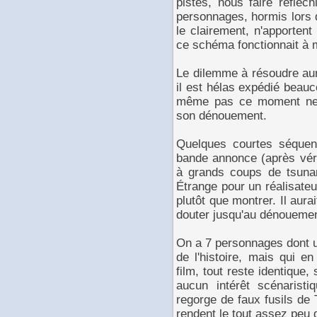
pistes, nous faire réfléc
personnages, hormis lors 
le clairement, n'apportent
ce schéma fonctionnait à m
Le dilemme à résoudre aura
il est hélas expédié beauco
même pas ce moment ner
son dénouement.
Quelques courtes séquen
bande annonce (après vérif
à grands coups de tsunam
Étrange pour un réalisateu
plutôt que montrer. Il aura
douter jusqu'au dénouement.
On a 7 personnages dont une
de l'histoire, mais qui en
film, tout reste identique,
aucun intérêt scénaristi
regorge de faux fusils de
rendent le tout assez peu 