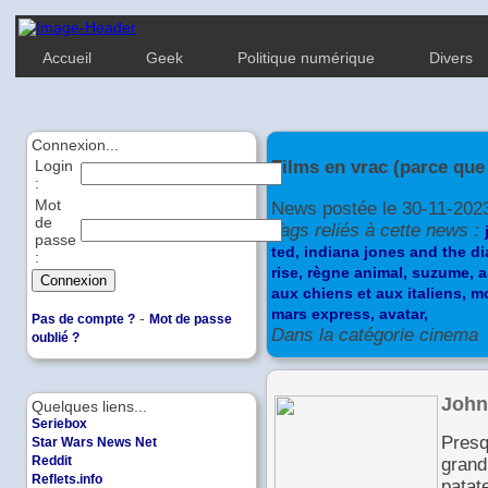
Accueil
Geek
Politique numérique
Divers
Connexion...
Films en vrac (parce que
Login
:
Mot
News postée le 30-11-202
de
Tags reliés à cette news :
passe
ted,
indiana jones and the di
:
rise,
règne animal,
suzume,
a
aux chiens et aux italiens,
mo
mars express,
avatar,
-
Pas de compte ?
Mot de passe
Dans la catégorie cinema
oublié ?
John
Quelques liens...
Seriebox
Presq
Star Wars News Net
Reddit
grand
Reflets.info
patat