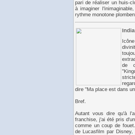
pari de réaliser un huis-clo
à imaginer l'inimaginable
rythme monotone plombent
Indi
Icône
divin
touj
extra
de c
"Kin
stric
regar
dire "Ma place est dans un
Bref.
Autant vous dire qu'à l
franchise, j'ai été pris d'u
comme un coup de fouet.
de Lucasfilm par Disney, 