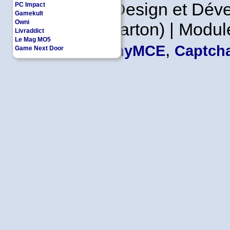
Copyleft | Design et Dé
PC Impact
Gamekult
Owni
Leader en Carton) | Modul
Livraddict
Le Mag MO5
,
TinyMCE
Captcha
Game Next Door