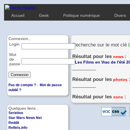
Accueil
Geek
Politique numérique
Divers
Connexion...
Login
Recherche sur le mot clé
:
Mot
Résultat pour les
news
:
de
-
Les Films en Vrac de l'été 2
passe
_________
:
Résultat pour les
photos
-
_________
Pas de compte ?
Mot de passe
oublié ?
Résultat pour les
:
sons
Quelques liens...
Seriebox
Star Wars News Net
Reddit
Reflets.info