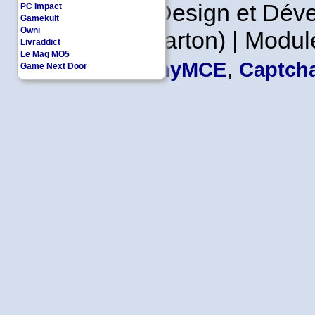
Copyleft | Design et Dé
PC Impact
Gamekult
Owni
Leader en Carton) | Modul
Livraddict
Le Mag MO5
,
TinyMCE
Captcha
Game Next Door