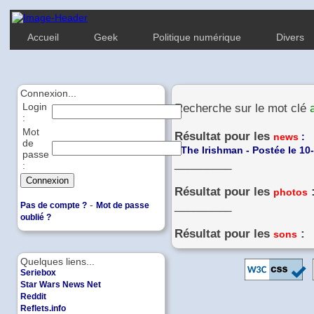
Accueil
Geek
Politique numérique
Divers
Connexion...
Login
Recherche sur le mot clé
:
Mot
Résultat pour les
news
:
de
-
The Irishman - Postée le 10
passe
_________
:
Résultat pour les
photos
-
_________
Pas de compte ?
Mot de passe
oublié ?
Résultat pour les
:
sons
Quelques liens...
Seriebox
Star Wars News Net
Reddit
Reflets.info