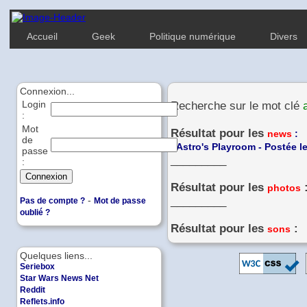
Accueil
Geek
Politique numérique
Divers
Connexion...
Login
Recherche sur le mot clé
:
Mot
Résultat pour les
news
:
de
-
Astro's Playroom - Postée l
passe
_________
:
Résultat pour les
photos
-
_________
Pas de compte ?
Mot de passe
oublié ?
Résultat pour les
:
sons
Quelques liens...
Seriebox
Star Wars News Net
Reddit
Reflets.info