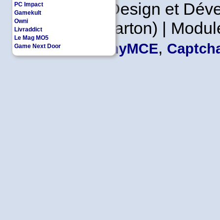
Copyleft | Design et Dé
PC Impact
Gamekult
Owni
Leader en Carton) | Modul
Livraddict
Le Mag MO5
,
TinyMCE
Captcha
Game Next Door