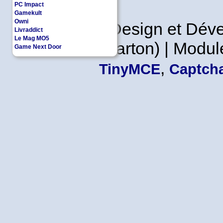
PC Impact
Gamekult
Owni
Copyleft | Design et Dé
Livraddict
Le Mag MO5
Leader en Carton) | Modul
Game Next Door
,
TinyMCE
Captcha