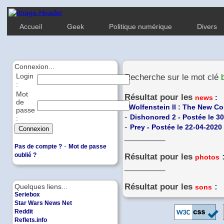
Accueil
Geek
Politique numérique
Divers
Connexion...
Login
Recherche sur le mot clé
:
Mot
Résultat pour les
news
:
de
-
Wolfenstein II : The New Co
passe
-
Dishonored 2 - Postée le 3
:
-
Prey - Postée le 22-04-2020
_________
-
Pas de compte ?
Mot de passe
oublié ?
Résultat pour les
photos
_________
Résultat pour les
:
Quelques liens...
sons
Seriebox
Star Wars News Net
Reddit
Reflets.info