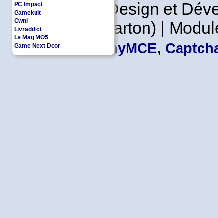
Copyleft | Design et Dé
PC Impact
Gamekult
Owni
Leader en Carton) | Modul
Livraddict
Le Mag MO5
,
TinyMCE
Captcha
Game Next Door