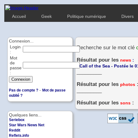
Accueil
Geek
Politique numérique
Divers
Connexion...
Login
Recherche sur le mot clé
:
Mot
Résultat pour les
news
:
de
-
Call of the Sea - Postée le 
passe
_________
:
Résultat pour les
photos
-
_________
Pas de compte ?
Mot de passe
oublié ?
Résultat pour les
:
sons
Quelques liens...
Seriebox
Star Wars News Net
Reddit
Reflets.info