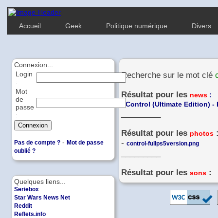
Accueil
Geek
Politique numérique
Divers
Connexion...
Login
Recherche sur le mot clé
:
Mot
Résultat pour les
news
:
de
-
Control (Ultimate Edition) -
passe
_________
:
Résultat pour les
photos
-
-
Pas de compte ?
Mot de passe
control-fullps5version.png
oublié ?
_________
Résultat pour les
:
sons
Quelques liens...
Seriebox
Star Wars News Net
Reddit
Reflets.info