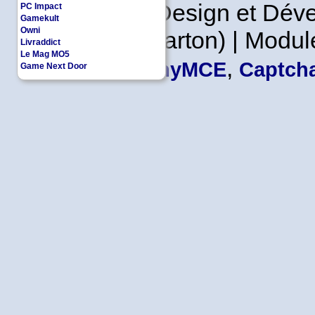
Copyleft | Design et Dé
PC Impact
Gamekult
Owni
Leader en Carton) | Modul
Livraddict
Le Mag MO5
,
TinyMCE
Captcha
Game Next Door