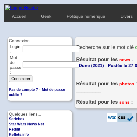
Accueil
Geek
Politique numérique
Divers
Connexion...
Login
Recherche sur le mot clé
:
Mot
Résultat pour les
news
:
de
-
Dune (2021) - Postée le 27-
passe
_________
:
Résultat pour les
photos
-
_________
Pas de compte ?
Mot de passe
oublié ?
Résultat pour les
:
sons
Quelques liens...
Seriebox
Star Wars News Net
Reddit
Reflets.info