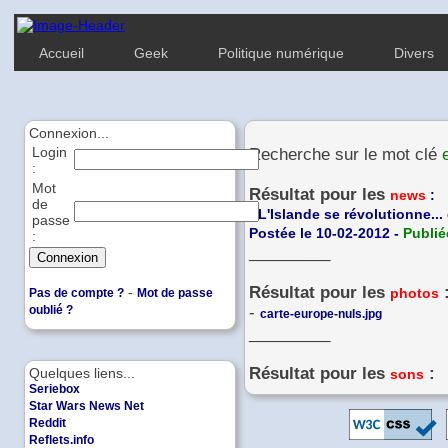
Accueil
Geek
Politique numérique
Divers
Connexion...
Login
Recherche sur le mot clé
:
Mot
Résultat pour les
news
:
de
-
L'Islande se révolutionne...
passe
Postée le 10-02-2012 -
Publié
:
_________
Résultat pour les
-
photos
Pas de compte ?
Mot de passe
oublié ?
-
carte-europe-nuls.jpg
_________
Résultat pour les
:
Quelques liens...
sons
Seriebox
Star Wars News Net
Reddit
Reflets.info