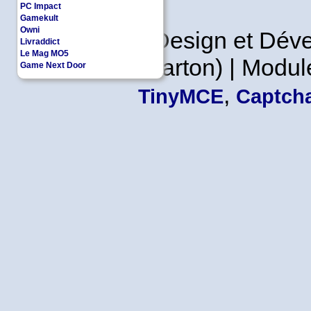
PC Impact
Gamekult
Owni
Copyleft | Design et Dé
Livraddict
Le Mag MO5
Leader en Carton) | Modul
Game Next Door
,
TinyMCE
Captcha