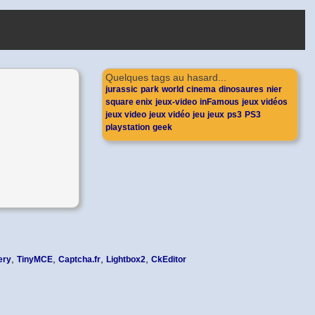
Quelques tags au hasard...
jurassic
park
world
cinema
dinosaures
nier
square enix
jeux-video
inFamous
jeux vidéos
jeux video
jeux vidéo
jeu
jeux
ps3
PS3
playstation
geek
,
,
,
,
ery
TinyMCE
Captcha.fr
Lightbox2
CkEditor