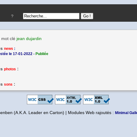
?
 mot clé
jean dujardin
es
news
:
ostée le 17-01-2022 -
Publiée
es
:
photos
es
:
sons
Benben (A.K.A. Leader en Carton) | Modules Web rajoutés :
Minimal Gall