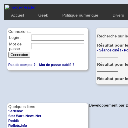
Accueil
Geek
Politique numérique
Divers
Connexion...
Recherche sur le
Login :
Mot de
Résultat pour l
passe :
-
Séance ciné ! - P
_________
Résultat pour l
-
Pas de compte ?
Mot de passe oublié ?
_________
Résultat pour l
Copyleft | Design et Développement par 
Quelques liens...
Seriebox
Star Wars News Net
Reddit
Reflets.info