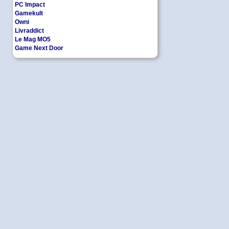
PC Impact
Gamekult
Owni
Livraddict
Le Mag MO5
Game Next Door