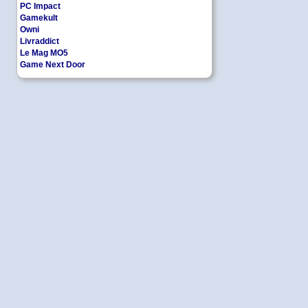
PC Impact
Gamekult
Owni
Livraddict
Le Mag MO5
Game Next Door