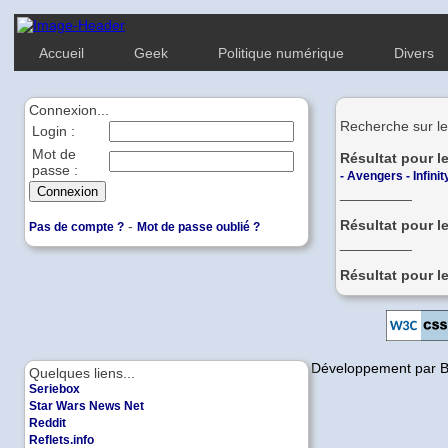
Accueil
Geek
Politique numérique
Divers
Connexion...
Recherche sur le
Login :
Mot de
Résultat pour l
passe :
-
Avengers - Infini
_________
Résultat pour l
-
Pas de compte ?
Mot de passe oublié ?
_________
Résultat pour l
Copyleft | Design et Développement par 
Quelques liens...
Seriebox
Star Wars News Net
Reddit
Reflets.info