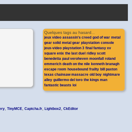
Quelques tags au hasard...
jeux video
assassin's creed
god of war
metal
gear solid
metal gear
playstation
console
jeux-video
playstation 3
final fantasy xv
square enix
the last duel
ridley scott
benedetta
paul veroheven
moonfall
roland
emmerich
death on the nile
kenneth branagh
escape room
housebound
frailty
bill paxton
texas chainsaw massacre
old boy
nightmare
alley
guillermo del toro
the kings man
fantastic beasts
loi
,
,
,
,
ery
TinyMCE
Captcha.fr
Lightbox2
CkEditor