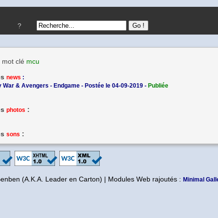
?
 mot clé
mcu
es
news
:
ty War & Avengers - Endgame - Postée le 04-09-2019 -
Publiée
es
:
photos
es
:
sons
Benben (A.K.A. Leader en Carton) | Modules Web rajoutés :
Minimal Gall