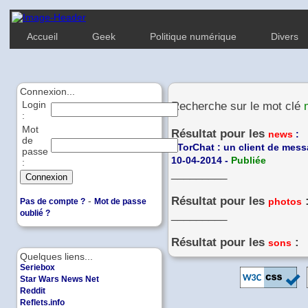
Accueil
Geek
Politique numérique
Divers
Connexion...
Login
Recherche sur le mot clé
:
Mot
Résultat pour les
news
:
de
-
TorChat : un client de mess
passe
10-04-2014 -
Publiée
:
_________
Résultat pour les
-
photos
Pas de compte ?
Mot de passe
oublié ?
_________
Résultat pour les
:
sons
Quelques liens...
Seriebox
Star Wars News Net
Reddit
Reflets.info