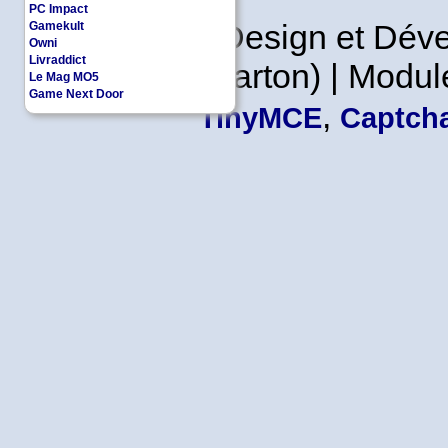
PC Impact
Copyleft | Design et Dé
Gamekult
Owni
Livraddict
Leader en Carton) | Modul
Le Mag MO5
Game Next Door
,
TinyMCE
Captcha