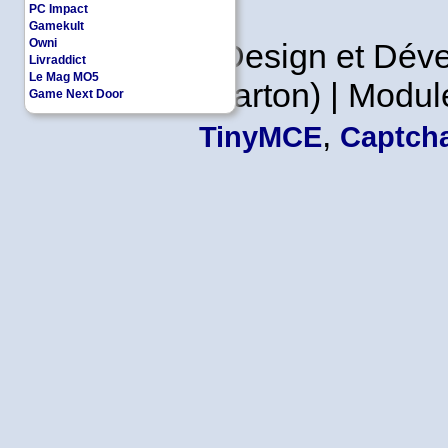
PC Impact
Gamekult
Owni
Copyleft | Design et Dé
Livraddict
Le Mag MO5
Leader en Carton) | Modul
Game Next Door
,
TinyMCE
Captcha