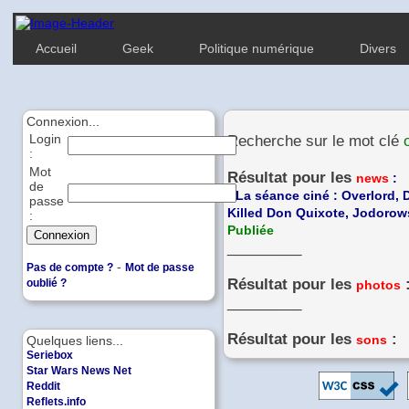
Accueil
Geek
Politique numérique
Divers
Connexion...
Login
Recherche sur le mot clé
:
Mot
Résultat pour les
news
:
de
-
La séance ciné : Overlord,
passe
Killed Don Quixote, Jodorows
:
Publiée
_________
-
Pas de compte ?
Mot de passe
Résultat pour les
oublié ?
photos
_________
Résultat pour les
:
sons
Quelques liens...
Seriebox
Star Wars News Net
Reddit
Reflets.info