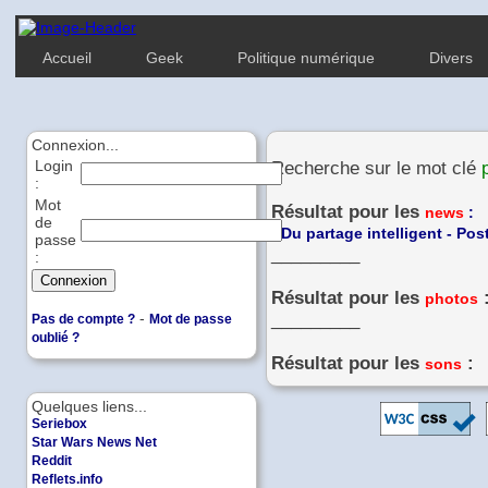
Accueil
Geek
Politique numérique
Divers
Connexion...
Login
Recherche sur le mot clé
:
Mot
Résultat pour les
news
:
de
-
Du partage intelligent - Pos
passe
_________
:
Résultat pour les
photos
-
_________
Pas de compte ?
Mot de passe
oublié ?
Résultat pour les
:
sons
Quelques liens...
Seriebox
Star Wars News Net
Reddit
Reflets.info