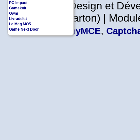
Copyleft | Design et Dé
PC Impact
Gamekult
Owni
Leader en Carton) | Modul
Livraddict
Le Mag MO5
,
TinyMCE
Captcha
Game Next Door