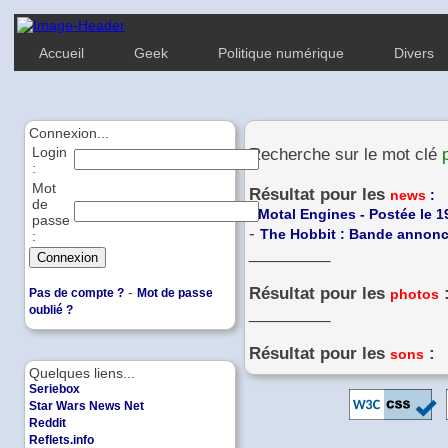
Accueil
Geek
Politique numérique
Divers
Connexion...
Login
Recherche sur le mot clé
:
Mot
Résultat pour les
news
:
de
-
Motal Engines - Postée le 1
passe
-
The Hobbit : Bande annonce
:
_________
-
Résultat pour les
Pas de compte ?
Mot de passe
photos
oublié ?
_________
Résultat pour les
:
sons
Quelques liens...
Seriebox
Star Wars News Net
Reddit
Reflets.info