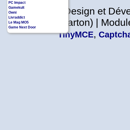
PC Impact
Gamekult
Copyleft | Design et Dé
Owni
Livraddict
Leader en Carton) | Modul
Le Mag MO5
Game Next Door
,
TinyMCE
Captcha