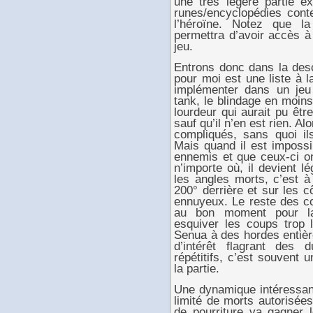
une très légère partie ex
runes/encyclopédies cont
l’héroïne. Notez que l
permettra d’avoir accès à
jeu.
Entrons donc dans la desc
pour moi est une liste à l
implémenter dans un jeu
tank, le blindage en moin
lourdeur qui aurait pu êt
sauf qu’il n’en est rien. A
compliqués, sans quoi ils
Mais quand il est impossi
ennemis et que ceux-ci on
n’importe où, il devient lé
les angles morts, c’est à
200° derrière et sur les c
ennuyeux. Le reste des c
au bon moment pour lan
esquiver les coups trop 
Senua à des hordes entièr
d’intérêt flagrant des 
répétitifs, c’est souvent 
la partie.
Une dynamique intéressan
limité de morts autorisée
de pourriture va gagner 