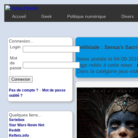
Accueil
Geek
Politique numérique
Divers
Connexion...
Hellblade : Senua's Sacri
Login
:
Mot
News postée le 04-09-201
de
Tags reliés à cette news :
passe
Dans la catégorie jeux-vid
:
-
Pas de compte ?
Mot de passe
oublié ?
Quelques liens...
Seriebox
Star Wars News Net
Reddit
Reflets.info