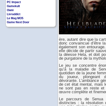
PC Impact
Gamekult
Owni
Livraddict
Le Mag MO5
Game Next Door
ère, autant dire que la car
donc convaincue d’être la 
également son entourage. 
elle décide de partir sau
la déesse Hela, et doit p
de purgatoire de la mythol
Le jeu se concentre éno
qu’à la maladie de Senu
quotidien de la jeune femm
du joueur, plongeant 
dévorante. L’ambiance gén
de cet état mental, mais 
ne sont pas en reste et
œuvre complète et finemen
Le parcours de Senua
distinctes : la résolutio