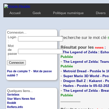
Accueil
Geek
Politique numérique
Divers
Connexion...
Login
Recherche sur le mot clé
:
Mot
Résultat pour les
news
:
de
-
The Legend of Zelda : Echo
passe
Publiée
:
-
The Legend of Zelda: Tears
Publiée
-
-
Metroid Dread - Postée le 1
Pas de compte ?
Mot de passe
-
oublié ?
Super Mario 3D World - Pos
-
Dragon Ball Z : Kakarot - P
-
Hades - Postée le 05-02-20
-
The Legend of Zelda - Breat
Quelques liens...
Seriebox
Publiée
Star Wars News Net
_________
Reddit
Reflets.info