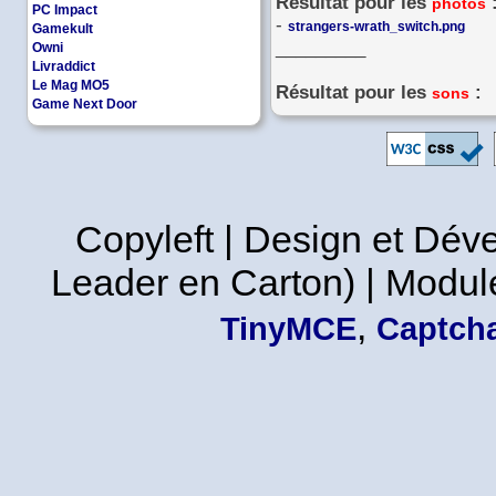
Résultat pour les
photos
PC Impact
-
strangers-wrath_switch.png
Gamekult
_________
Owni
Livraddict
Le Mag MO5
Résultat pour les
:
sons
Game Next Door
Copyleft | Design et Dé
Leader en Carton) | Modul
,
TinyMCE
Captcha