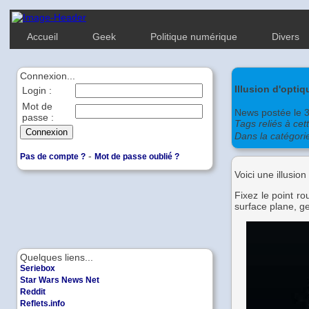
Accueil
Geek
Politique numérique
Divers
Connexion...
Illusion d'optiq
Login :
Mot de
News postée le 
passe :
Tags reliés à cet
Dans la catégori
-
Pas de compte ?
Mot de passe oublié ?
Voici une illusio
Fixez le point r
surface plane, ge
Quelques liens...
Seriebox
Star Wars News Net
Reddit
Reflets.info