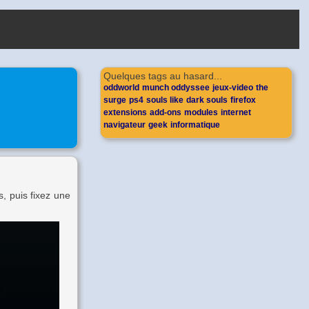
Quelques tags au hasard...
oddworld
munch oddyssee
jeux-video
the
surge
ps4
souls like
dark souls
firefox
extensions
add-ons
modules
internet
navigateur
geek
informatique
, puis fixez une