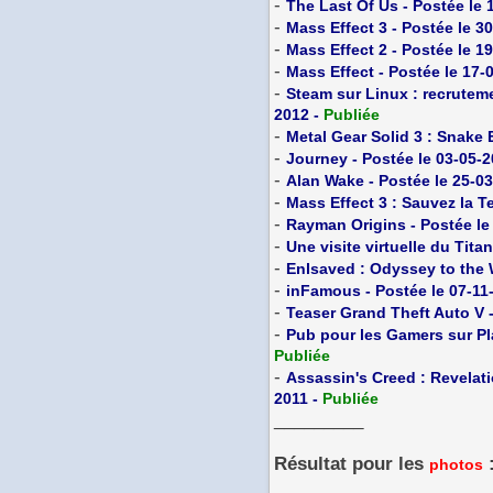
-
The Last Of Us - Postée le 
-
Mass Effect 3 - Postée le 3
-
Mass Effect 2 - Postée le 1
-
Mass Effect - Postée le 17-
-
Steam sur Linux : recruteme
2012 -
Publiée
-
Metal Gear Solid 3 : Snake 
-
Journey - Postée le 03-05-
-
Alan Wake - Postée le 25-0
-
Mass Effect 3 : Sauvez la Te
-
Rayman Origins - Postée le
-
Une visite virtuelle du Tita
-
Enlsaved : Odyssey to the 
-
inFamous - Postée le 07-11
-
Teaser Grand Theft Auto V -
-
Pub pour les Gamers sur Pla
Publiée
-
Assassin's Creed : Revelati
2011 -
Publiée
_________
Résultat pour les
photos
_________