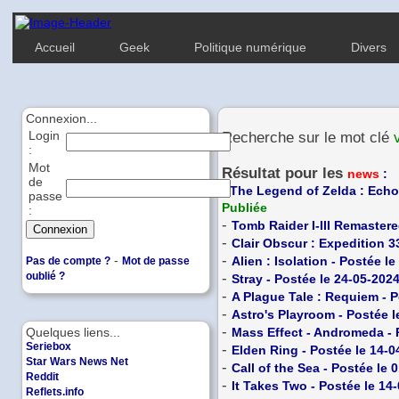
Accueil
Geek
Politique numérique
Divers
Connexion...
Login
Recherche sur le mot clé
:
Mot
Résultat pour les
news
:
de
-
The Legend of Zelda : Echo
passe
Publiée
:
-
Tomb Raider I-III Remastere
-
Clair Obscur : Expedition 3
-
-
Alien : Isolation - Postée l
Pas de compte ?
Mot de passe
oublié ?
-
Stray - Postée le 24-05-202
-
A Plague Tale : Requiem - P
-
Astro's Playroom - Postée l
-
Quelques liens...
Mass Effect - Andromeda - 
Seriebox
-
Elden Ring - Postée le 14-0
Star Wars News Net
-
Call of the Sea - Postée le 
Reddit
-
It Takes Two - Postée le 14
Reflets.info