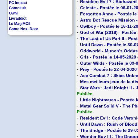
-
Resident Evil 7 : Biohazard
PC Impact
-
Celeste - Postée le 06-01-2
Gamekult
-
Owni
Forgotton Anne - Postée le
Livraddict
-
Astro Bot Rescue Mission -
Le Mag MO5
-
Owlboy - Postée le 16-11-2
Game Next Door
-
God of War (2018) - Postée 
-
The Last of Us Part II - Pos
-
Until Dawn - Postée le 30-0
-
Oddworld - Munch's Oddyss
-
Gris - Postée le 14-05-2020
-
Outer Wilds - Postée le 09-
-
Prey - Postée le 22-04-2020
-
Ace Combat 7 : Skies Unkno
-
Mes meilleurs jeux de la dé
-
Star Wars : Jedi Knight II -
Publiée
-
Little Nightmares - Postée 
-
Metal Gear Solid V - The Ph
Publiée
-
Resident Evil : Code Veroni
-
Until Dawn : Rush of Blood 
-
The Bridge - Postée le 29-0
-
Wonder Boy III : The Dragon