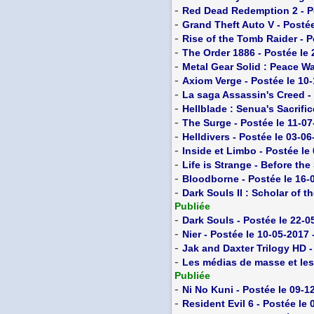
-
Red Dead Redemption 2 - Po
-
Grand Theft Auto V - Postée
-
Rise of the Tomb Raider - P
-
The Order 1886 - Postée le 
-
Metal Gear Solid : Peace Wa
-
Axiom Verge - Postée le 10
-
La saga Assassin's Creed -
-
Hellblade : Senua's Sacrific
-
The Surge - Postée le 11-07
-
Helldivers - Postée le 03-06
-
Inside et Limbo - Postée le
-
Life is Strange - Before the
-
Bloodborne - Postée le 16-
-
Dark Souls II : Scholar of th
Publiée
-
Dark Souls - Postée le 22-0
-
Nier - Postée le 10-05-2017 
-
Jak and Daxter Trilogy HD -
-
Les médias de masse et les 
Publiée
-
Ni No Kuni - Postée le 09-1
-
Resident Evil 6 - Postée le