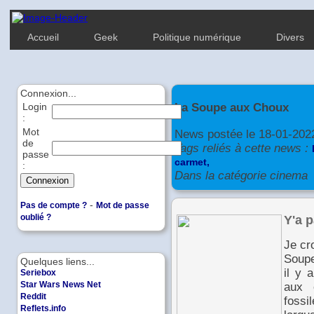
Accueil
Geek
Politique numérique
Divers
Connexion...
La Soupe aux Choux
Login
:
Mot
News postée le 18-01-202
de
Tags reliés à cette news :
passe
carmet,
:
Dans la catégorie cinema
-
Pas de compte ?
Mot de passe
Y'a p
oublié ?
Je cro
Soupe
Quelques liens...
il y 
Seriebox
Star Wars News Net
aux 
Reddit
foss
Reflets.info