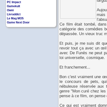
largu
PC Impact
Gamekult
Aujou
Owni
mais 
Livraddict
Le Mag MO5
l'abs
Game Next Door
Ce film était tombé, dan
catégorie des comédies be
dépassée. Un vieux truc mo
Et puis, je me suis dit qu
revoir tout ça avec un œil
avec De Funès ne peut pa
loi universelle, cosmique.
Et franchement...
Bon c'est vraiment une œu
le concours de pets, qui
nébuleuse réservée aux t
genre "Mon curé chez les 
pense à ce film, on pense 
Ce qui est vraiment domma