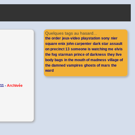
Quelques tags au hasard...
the order
jeux-video
playstation
sony
nier
square enix
john carpenter
dark star
assault
on precinct 13
someone is watching me
elvis
the fog
starman
prince of darkness
they live
body bags
in the mouth of madness
village of
the damned
vampires
ghosts of mars
the
ward
011 -
Archivée