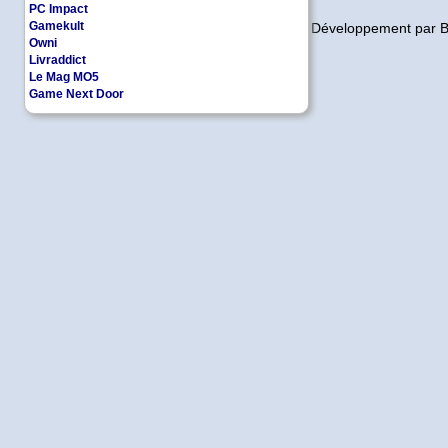
PC Impact
Gamekult
Copyleft | Design et Développement par 
Owni
Livraddict
Le Mag MO5
Game Next Door