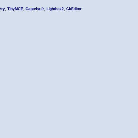
,
,
,
,
ery
TinyMCE
Captcha.fr
Lightbox2
CkEditor