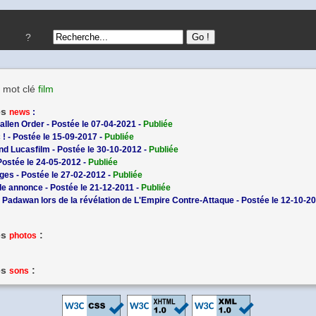
?
 mot clé
film
es
news
:
Fallen Order - Postée le 07-04-2021 -
Publiée
 ! - Postée le 15-09-2017 -
Publiée
d Lucasfilm - Postée le 30-10-2012 -
Publiée
Postée le 24-05-2012 -
Publiée
ges - Postée le 27-02-2012 -
Publiée
de annonce - Postée le 21-12-2011 -
Publiée
t Padawan lors de la révélation de L'Empire Contre-Attaque - Postée le 12-10-2
es
:
photos
es
:
sons