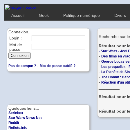
Accueil
Geek
Politique numérique
Divers
Connexion...
Recherche sur le
Login :
Mot de
Résultat pour l
passe :
-
Star Wars - Jedi 
-
Des films en vrac
-
George Lucas ven
-
Pas de compte ?
Mot de passe oublié ?
-
Les prequelles - 
-
La Planète de Sin
-
The Hobbit : Ban
-
Réaction d'un pti
_________
Résultat pour l
_________
Quelques liens...
Résultat pour l
Seriebox
Star Wars News Net
Reddit
Reflets.info