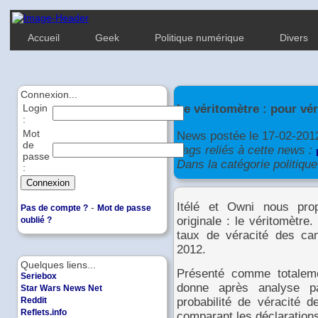
Accueil
Geek
Politique numérique
Divers
Connexion...
Le véritomètre : pour vér
Login
:
Mot
News postée le 17-02-201
de
Tags reliés à cette news :
passe
Dans la catégorie politique
:
Itélé et Owni nous pro
-
Pas de compte ?
Mot de passe
originale : le véritomètr
oublié ?
taux de véracité des cand
2012.
Quelques liens...
Présenté comme totalemen
Seriebox
donne après analyse pa
Star Wars News Net
Reddit
probabilité de véracité 
Reflets.info
comparant les déclarations