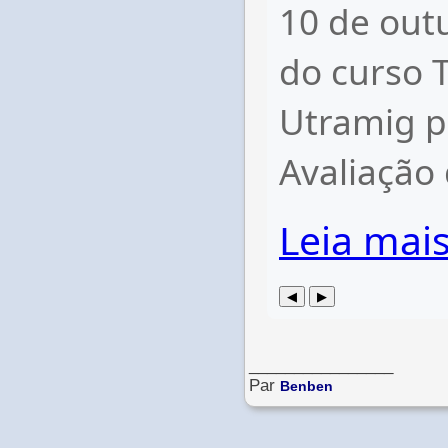
________________
Par
Benben