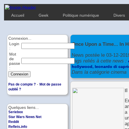
Accueil
Geek
Politique numérique
Divers
Connexion...
Once Upon a Time... In 
Login
:
Mot
News postée le 03-12-201
de
Tags reliés à cette news :
passe
hollywood,
leonardo di capri
:
Dans la catégorie cinema
-
Pas de compte ?
Mot de passe
I
oublié ?
E
ar
Quelques liens...
a
Seriebox
Star Wars News Net
u
Reddit
ap
Reflets.info