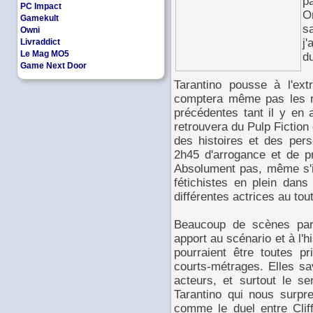
p
PC Impact
O
Gamekult
s
Owni
j
Livraddict
Le Mag MO5
du
Game Next Door
Tarantino pousse à l'extr
comptera même pas les ré
précédentes tant il y en 
retrouvera du Pulp Fiction 
des histoires et des pers
2h45 d'arrogance et de pr
Absolument pas, même s'i
fétichistes en plein dans
différentes actrices au tou
Beaucoup de scènes parai
apport au scénario et à l'h
pourraient être toutes pr
courts-métrages. Elles sa
acteurs, et surtout le 
Tarantino qui nous surpr
comme le duel entre Clif