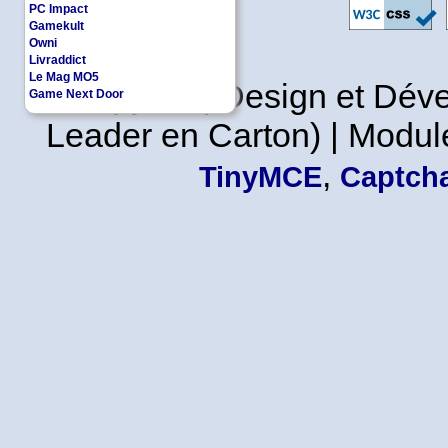
PC Impact
Gamekult
Owni
Livraddict
Le Mag MO5
Copyleft | Design et Dé
Game Next Door
Leader en Carton) | Modul
,
TinyMCE
Captcha