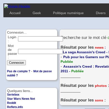
Accueil
Geek
Politique numérique
Divers
Connexion...
Login
Recherche sur le mot clé
:
Mot
Résultat pour les
news
:
de
-
La saga Assassin's Creed - 
passe
-
Pub pour les Gamers sur Pla
:
Publiée
-
Assassin's Creed : Revelati
-
2011 -
Publiée
Pas de compte ?
Mot de passe
_________
oublié ?
Résultat pour les
photos
_________
Quelques liens...
Seriebox
Star Wars News Net
Résultat pour les
:
sons
Reddit
Reflets.info