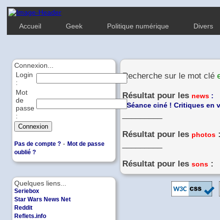
Accueil
Geek
Politique numérique
Divers
Connexion...
Login
Recherche sur le mot clé
:
Mot
Résultat pour les
news
:
de
-
Séance ciné ! Critiques en v
passe
_________
:
Résultat pour les
photos
-
_________
Pas de compte ?
Mot de passe
oublié ?
Résultat pour les
:
sons
Quelques liens...
Seriebox
Star Wars News Net
Reddit
Reflets.info