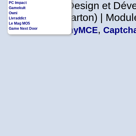
Copyleft | Design et Dé
PC Impact
Gamekult
Owni
Leader en Carton) | Modul
Livraddict
Le Mag MO5
,
TinyMCE
Captcha
Game Next Door