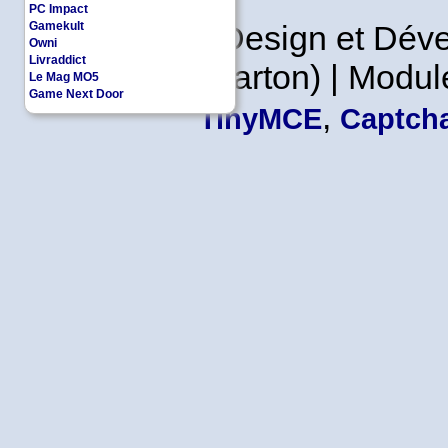
PC Impact
Gamekult
Copyleft | Design et Dé
Owni
Livraddict
Leader en Carton) | Modul
Le Mag MO5
Game Next Door
,
TinyMCE
Captcha