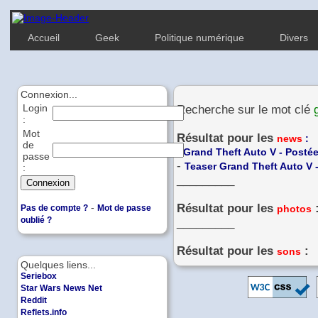
Accueil
Geek
Politique numérique
Divers
Connexion...
Login
Recherche sur le mot clé
:
Mot
Résultat pour les
news
:
de
-
Grand Theft Auto V - Postée
passe
-
Teaser Grand Theft Auto V -
:
_________
-
Résultat pour les
Pas de compte ?
Mot de passe
photos
oublié ?
_________
Résultat pour les
:
sons
Quelques liens...
Seriebox
Star Wars News Net
Reddit
Reflets.info