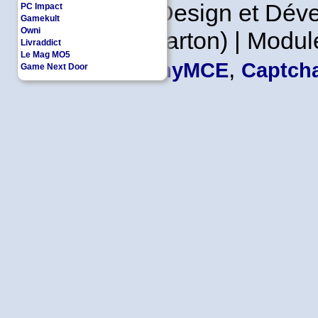
Copyleft | Design et Dé
PC Impact
Gamekult
Owni
Leader en Carton) | Modul
Livraddict
Le Mag MO5
,
TinyMCE
Captcha
Game Next Door