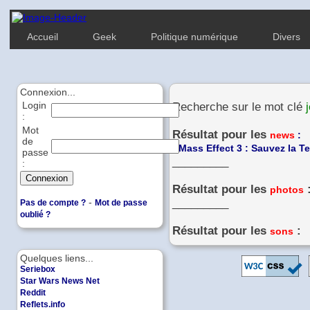
Accueil
Geek
Politique numérique
Divers
Connexion...
Login
Recherche sur le mot clé
:
Mot
Résultat pour les
news
:
de
-
Mass Effect 3 : Sauvez la Te
passe
_________
:
Résultat pour les
photos
-
_________
Pas de compte ?
Mot de passe
oublié ?
Résultat pour les
:
sons
Quelques liens...
Seriebox
Star Wars News Net
Reddit
Reflets.info