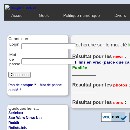
Accueil
Geek
Politique numérique
Divers
Connexion...
Login
Recherche sur le mot clé
:
Mot
Résultat pour les
news
:
de
-
Films en vrac (parce que ça 
passe
Publiée
:
_________
Résultat pour les
-
photos
Pas de compte ?
Mot de passe
oublié ?
_________
Résultat pour les
:
sons
Quelques liens...
Seriebox
Star Wars News Net
Reddit
Reflets.info