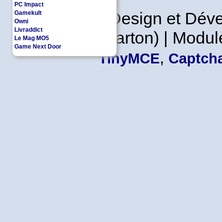
PC Impact
Copyleft | Design et Dé
Gamekult
Owni
Livraddict
Leader en Carton) | Modul
Le Mag MO5
Game Next Door
,
TinyMCE
Captcha