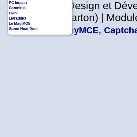
Copyleft | Design et Dé
PC Impact
Gamekult
Owni
Leader en Carton) | Modul
Livraddict
Le Mag MO5
,
TinyMCE
Captcha
Game Next Door