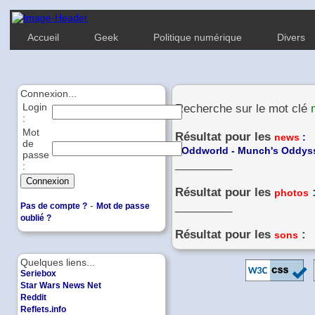
Accueil
Geek
Politique numérique
Divers
Connexion...
Login
Recherche sur le mot clé
:
Mot
Résultat pour les
news
:
de
-
Oddworld - Munch's Oddysse
passe
_________
:
Résultat pour les
photos
-
_________
Pas de compte ?
Mot de passe
oublié ?
Résultat pour les
:
sons
Quelques liens...
Seriebox
Star Wars News Net
Reddit
Reflets.info