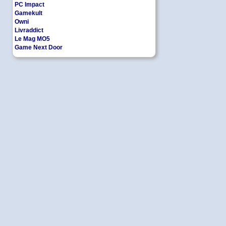
PC Impact
Gamekult
Owni
Livraddict
Le Mag MO5
Game Next Door