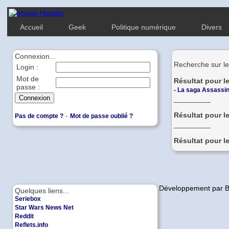
Accueil
Geek
Politique numérique
Divers
Connexion...
Recherche sur le
Login :
Mot de
Résultat pour l
passe :
-
La saga Assassin'
_________
Résultat pour l
-
Pas de compte ?
Mot de passe oublié ?
_________
Résultat pour l
Copyleft | Design et Développement par 
Quelques liens...
Seriebox
Star Wars News Net
Reddit
Reflets.info