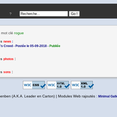
?
 mot clé
rogue
es
news
:
s Creed - Postée le 05-09-2018 -
Publiée
es
:
photos
es
:
sons
Benben (A.K.A. Leader en Carton) | Modules Web rajoutés :
Minimal Gall