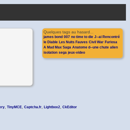
Quelques tags au hasard...
james bond
007
no time to die
J--ai Rencontré
le Diable
Les Nuits Fauves
Civil War
Furiosa
A Mad Max Saga
Anatome d--une chute
alien
isolation
sega
jeux-video
,
,
,
,
ery
TinyMCE
Captcha.fr
Lightbox2
CkEditor