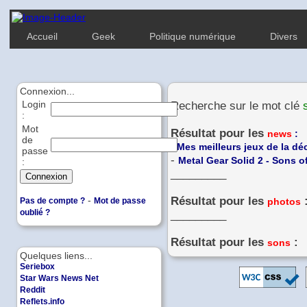
Accueil
Geek
Politique numérique
Divers
Connexion...
Login
Recherche sur le mot clé
:
Mot
Résultat pour les
news
:
de
-
Mes meilleurs jeux de la dé
passe
-
Metal Gear Solid 2 - Sons of
:
_________
-
Résultat pour les
Pas de compte ?
Mot de passe
photos
oublié ?
_________
Résultat pour les
:
sons
Quelques liens...
Seriebox
Star Wars News Net
Reddit
Reflets.info