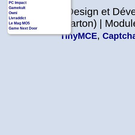
PC Impact
Gamekult
Copyleft | Design et Dé
Owni
Livraddict
Leader en Carton) | Modul
Le Mag MO5
Game Next Door
,
TinyMCE
Captcha