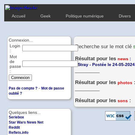
Accueil
Geek
Politique numérique
Divers
Connexion...
Login
Recherche sur le mot clé
:
Mot
Résultat pour les
news
:
de
-
Stray - Postée le 24-05-2024
passe
_________
:
Résultat pour les
photos
-
_________
Pas de compte ?
Mot de passe
oublié ?
Résultat pour les
:
sons
Quelques liens...
Seriebox
Star Wars News Net
Reddit
Reflets.info