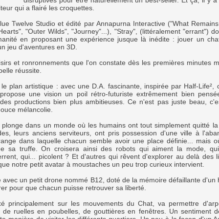
disruptives pour être naturellement un best-seller. Et ça, il y a 
teur qui a flairé les croquettes.
ue Twelve Studio et édité par Annapurna Interactive ("What Remains 
arts", "Outer Wilds", "Journey"...), "Stray", (littéralement "errant") 
nité en proposant une expérience jusque là inédite : jouer un chat
n jeu d'aventures en 3D.
aisirs et ronronnements que l'on constate dès les premières minutes 
belle réussite.
le plan artistique : avec une D.A. fascinante, inspirée par Half-Life²
propose une vision un poil rétro-futuriste extrêmement bien pensée
des productions bien plus ambitieuses. Ce n'est pas juste beau, c'
douce mélancolie.
 plonge dans un monde où les humains ont tout simplement quitté la
s, leurs anciens serviteurs, ont pris possession d'une ville à l'ab
range dans laquelle chacun semble avoir une place définie... mais où 
de sa truffe. On croisera ainsi des robots qui aiment la mode, qu
rrent, qui... picolent ? Et d'autres qui rêvent d'explorer au delà des l
que notre petit avatar à moustaches un peu trop curieux intervient.
e avec un petit drone nommé B12, doté de la mémoire défaillante d'un hu
er pour que chacun puisse retrouver sa liberté.
é principalement sur les mouvements du Chat, va permettre d'arpe
, de ruelles en poubelles, de gouttières en fenêtres. Un sentiment 