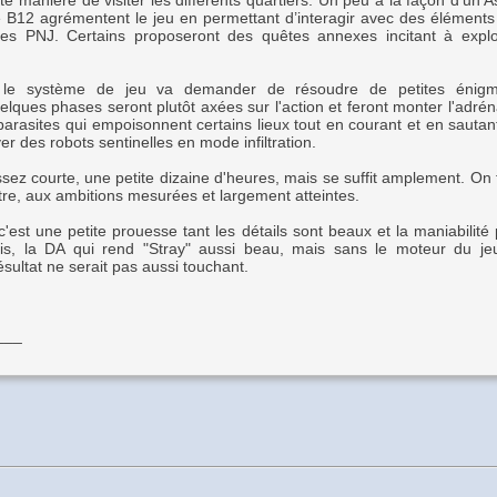
e manière de visiter les différents quartiers. Un peu à la façon d'un 
 B12 agrémentent le jeu en permettant d’interagir avec des élément
les PNJ. Certains proposeront des quêtes annexes incitant à expl
le, le système de jeu va demander de résoudre de petites énig
elques phases seront plutôt axées sur l'action et feront monter l'adré
arasites qui empoisonnent certains lieux tout en courant et en sautant
r des robots sentinelles en mode infiltration.
sez courte, une petite dizaine d'heures, mais se suffit amplement. On f
tre, aux ambitions mesurées et largement atteintes.
'est une petite prouesse tant les détails sont beaux et la maniabilité 
edis, la DA qui rend "Stray" aussi beau, mais sans le moteur du j
résultat ne serait pas aussi touchant.
___