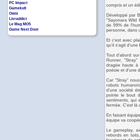
PC Impact
compris et un édi
Gamekult
Owni
Développé par Bl
Livraddict
"Sayonara Wild He
Le Mag MO5
de 99% de l'huma
Game Next Door
personne, dans u
Et c'est avec pl
qu'il s'agit d'une 
Tout d'abord sur 
Runner, "Stray" 
dragée haute à 
poésie et d'une 
Car "Stray" nous
robots humanoïde
d'une société ét
pointe le bout 
sentiments, qui e
fermée. C'est là 
En faisant équip
équipe va coopér
Le gameplay, ax
rebords en toits