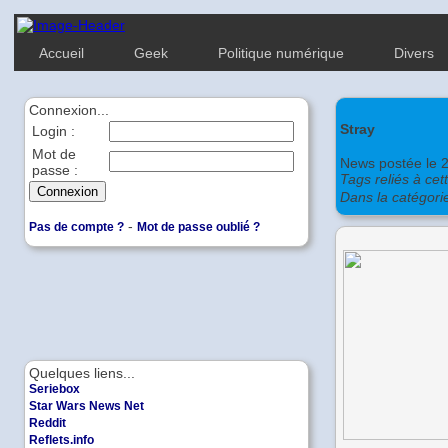
Accueil
Geek
Politique numérique
Divers
Connexion...
Stray
Login :
Mot de
News postée le 
passe :
Tags reliés à cet
Dans la catégori
-
Pas de compte ?
Mot de passe oublié ?
Quelques liens...
Seriebox
Star Wars News Net
Reddit
Reflets.info