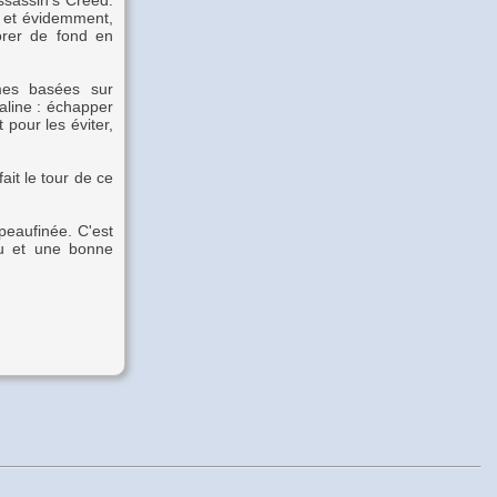
Assassin's Creed.
s et évidemment,
orer de fond en
mes basées sur
naline : échapper
 pour les éviter,
ait le tour de ce
peaufinée. C'est
eu et une bonne