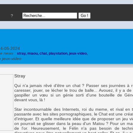
?
24-05-2024
te news :
stray,
miaou,
chat,
playstation,
jeux-video,
e jeux-video
Stray
Qui n'a jamais rêvé d'être un chat ? Passer ses journées à rou
caresser, jouer, se lécher le trou de balle... Avouez, il y a de
gaspiller un vœu si un génie sorti d'une bouteille de Géné
devant vous, là !
Star incontournable des Internets, roi du meme, et rival e
passante avec les sites pornographiques, le Chat est une créat
d'intriguer. Et quelle meilleure idée que de proposer un jeu v
on pourrait se glisser dans la peau d'un Matou ? Pour un ma
de l'or. Heureusement, le Félin n'a pas besoin de tech