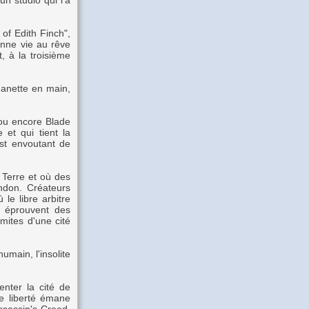
un studio qui l'a
of Edith Finch",
donne vie au rêve
, à la troisième
manette en main,
, ou encore Blade
 et qui tient la
est envoutant de
 Terre et où des
andon. Créateurs
le libre arbitre
i éprouvent des
imites d'une cité
main, l'insolite
nter la cité de
de liberté émane