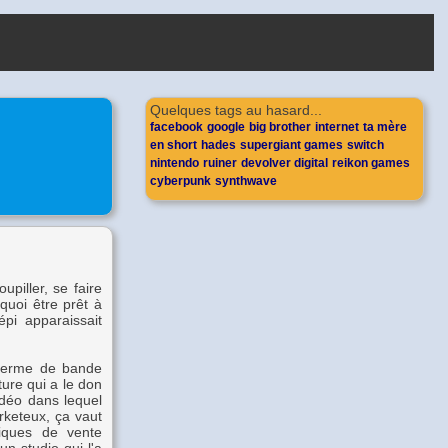
Quelques tags au hasard...
facebook
google
big brother
internet
ta mère
en short
hades
supergiant games
switch
nintendo
ruiner
devolver digital
reikon games
cyberpunk
synthwave
piller, se faire
 quoi être prêt à
pi apparaissait
n terme de bande
ure qui a le don
idéo dans lequel
rketeux, ça vaut
niques de vente