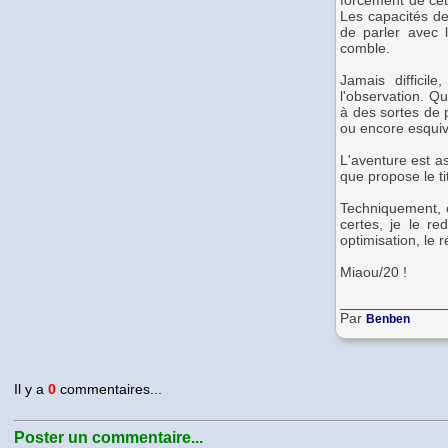
forcément de cett
Les capacités de
de parler avec 
comble.
Jamais diffici
l'observation. Qu
à des sortes de p
ou encore esquive
L'aventure est as
que propose le ti
Techniquement, c
certes, je le r
optimisation, le 
Miaou/20 !
_____________
Par
Benben
Il y a
0
commentaires...
Poster un commentaire...