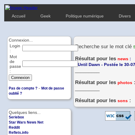
Accueil
Geek
Politique numérique
Divers
Connexion...
Login
Recherche sur le mot clé
:
Mot
Résultat pour les
news
:
de
-
Until Dawn - Postée le 30-0
passe
_________
:
Résultat pour les
photos
-
_________
Pas de compte ?
Mot de passe
oublié ?
Résultat pour les
:
sons
Quelques liens...
Seriebox
Star Wars News Net
Reddit
Reflets.info