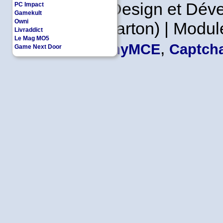
Copyleft | Design et Dé
PC Impact
Gamekult
Owni
Leader en Carton) | Modul
Livraddict
Le Mag MO5
,
TinyMCE
Captcha
Game Next Door