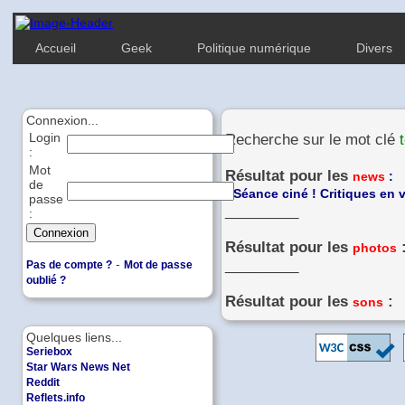
Accueil
Geek
Politique numérique
Divers
Connexion...
Login
Recherche sur le mot clé
:
Mot
Résultat pour les
news
:
de
-
Séance ciné ! Critiques en v
passe
_________
:
Résultat pour les
photos
-
_________
Pas de compte ?
Mot de passe
oublié ?
Résultat pour les
:
sons
Quelques liens...
Seriebox
Star Wars News Net
Reddit
Reflets.info