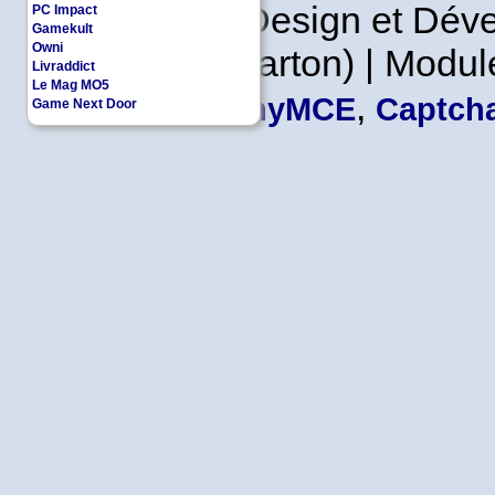
Copyleft | Design et Dé
PC Impact
Gamekult
Owni
Leader en Carton) | Modul
Livraddict
Le Mag MO5
,
TinyMCE
Captcha
Game Next Door