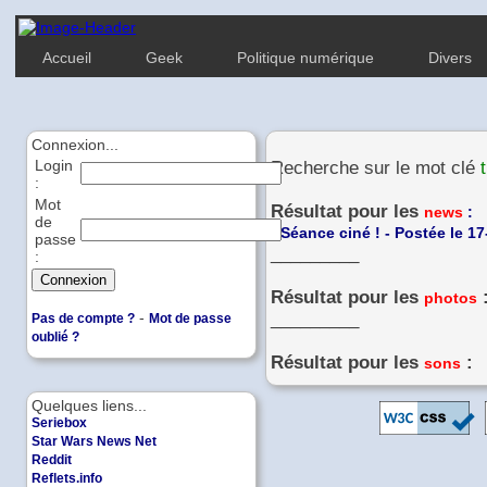
Accueil
Geek
Politique numérique
Divers
Connexion...
Login
Recherche sur le mot clé
:
Mot
Résultat pour les
news
:
de
-
Séance ciné ! - Postée le 1
passe
_________
:
Résultat pour les
photos
-
_________
Pas de compte ?
Mot de passe
oublié ?
Résultat pour les
:
sons
Quelques liens...
Seriebox
Star Wars News Net
Reddit
Reflets.info