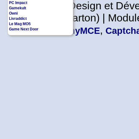
Copyleft | Design et Dé
PC Impact
Gamekult
Owni
Leader en Carton) | Modul
Livraddict
Le Mag MO5
,
TinyMCE
Captcha
Game Next Door