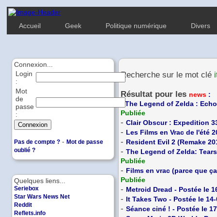
Accueil
Geek
Politique numérique
Divers
Connexion...
Login
Recherche sur le mot clé
i
:
Mot
Résultat pour les
news
:
de
-
The Legend of Zelda : Echo
passe
Publiée
:
-
Clair Obscur : Expedition 3
-
Les Films en Vrac de l'été 2
-
-
Resident Evil 2 (Remake 201
Pas de compte ?
Mot de passe
oublié ?
-
The Legend of Zelda: Tears
Publiée
-
Films en vrac (parce que ça
Publiée
Quelques liens...
-
Seriebox
Metroid Dread - Postée le 1
Star Wars News Net
-
It Takes Two - Postée le 14
Reddit
-
Séance ciné ! - Postée le 1
Reflets.info