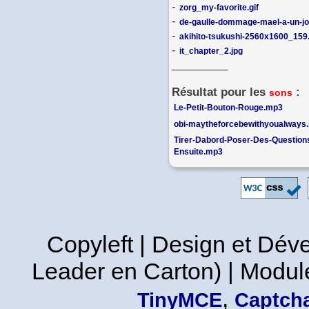
-
zorg_my-favorite.gif
-
de-gaulle-dommage-mael-a-un-jou
-
akihito-tsukushi-2560x1600_159.
-
it_chapter_2.jpg
_________
Résultat pour les
:
sons
Le-Petit-Bouton-Rouge.mp3
obi-maytheforcebewithyoualways
Tirer-Dabord-Poser-Des-Question
Ensuite.mp3
Copyleft | Design et Dé
Leader en Carton) | Modul
,
TinyMCE
Captcha