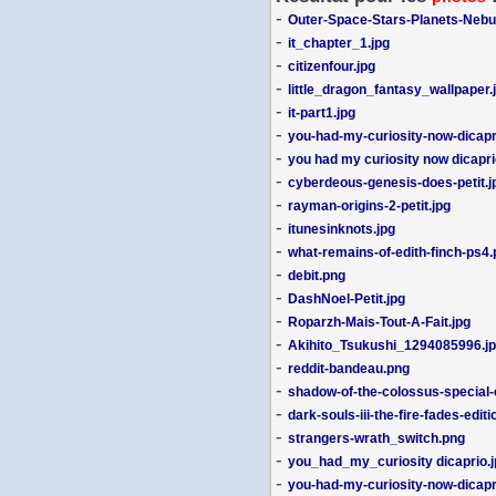
-
Outer-Space-Stars-Planets-Nebul
-
it_chapter_1.jpg
-
citizenfour.jpg
-
little_dragon_fantasy_wallpaper.
-
it-part1.jpg
-
you-had-my-curiosity-now-dicapr
-
you had my curiosity now dicapr
-
cyberdeous-genesis-does-petit.j
-
rayman-origins-2-petit.jpg
-
itunesinknots.jpg
-
what-remains-of-edith-finch-ps4
-
debit.png
-
DashNoel-Petit.jpg
-
Roparzh-Mais-Tout-A-Fait.jpg
-
Akihito_Tsukushi_1294085996.j
-
reddit-bandeau.png
-
shadow-of-the-colossus-special-
-
dark-souls-iii-the-fire-fades-edit
-
strangers-wrath_switch.png
-
you_had_my_curiosity dicaprio.j
-
you-had-my-curiosity-now-dicapr