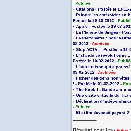
-
Publiée
-
Citations - Postée le 13-11-
-
Peindre les astéroïdes en bl
Postée le 29-10-2012 -
Publié
-
Apple - Postée le 19-07-201
-
La Planète de Singes - Post
-
Le véritomètre : pour vérifi
02-2012 -
Archivée
-
Stop ACTA ! - Postée le 13-
-
L'Islande se révolutionne...
Postée le 10-02-2012 -
Publié
-
L'autre raison qui a poussé
03-02-2012 -
Archivée
-
Fichier des gens honnêtes 
! - Postée le 01-02-2012 -
Pub
-
The Hobbit : Bande annonce
-
Une visite virtuelle du Tita
-
Déclaration d'indépendance
-
Publiée
-
Et si lire devenait payant ?
_________
Résultat pour les
photos