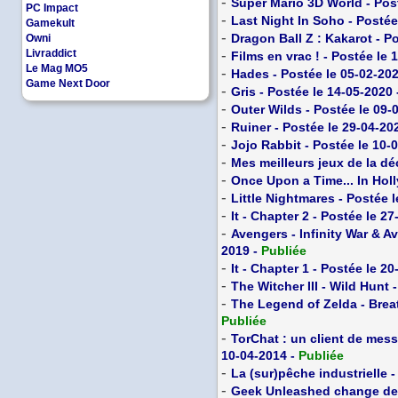
-
Super Mario 3D World - Pos
PC Impact
-
Last Night In Soho - Postée
Gamekult
-
Dragon Ball Z : Kakarot - P
Owni
Livraddict
-
Films en vrac ! - Postée le 
Le Mag MO5
-
Hades - Postée le 05-02-20
Game Next Door
-
Gris - Postée le 14-05-2020
-
Outer Wilds - Postée le 09-
-
Ruiner - Postée le 29-04-20
-
Jojo Rabbit - Postée le 10-
-
Mes meilleurs jeux de la dé
-
Once Upon a Time... In Hol
-
Little Nightmares - Postée 
-
It - Chapter 2 - Postée le 2
-
Avengers - Infinity War & A
2019 -
Publiée
-
It - Chapter 1 - Postée le 2
-
The Witcher III - Wild Hunt 
-
The Legend of Zelda - Breat
Publiée
-
TorChat : un client de mess
10-04-2014 -
Publiée
-
La (sur)pêche industrielle -
-
Geek Unleashed change de 