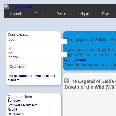
Accueil
Geek
Politique numérique
Divers
Connexion...
The Legend of Zelda - Br
Login
:
Mot
News postée le 10-05-201
de
Tags reliés à cette news :
passe
wii u,
switch,
:
Dans la catégorie jeux-vid
-
Pas de compte ?
Mot de passe
oublié ?
Quelques liens...
Seriebox
Star Wars News Net
Reddit
Reflets.info