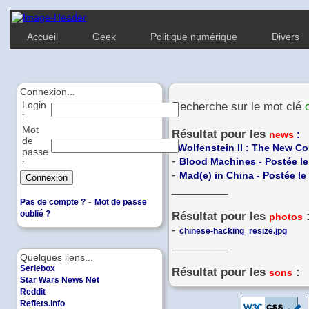
Accueil
Geek
Politique numérique
Divers
Connexion...
Login
Recherche sur le mot clé
:
Mot
Résultat pour les
news
:
de
-
Wolfenstein II : The New Co
passe
-
Blood Machines - Postée le
:
-
Mad(e) in China - Postée le
_________
-
Pas de compte ?
Mot de passe
oublié ?
Résultat pour les
photos
-
chinese-hacking_resize.jpg
_________
Quelques liens...
Seriebox
Résultat pour les
:
sons
Star Wars News Net
Reddit
Reflets.info