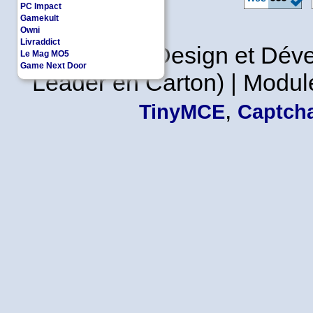
PC Impact
Gamekult
Owni
Livraddict
Copyleft | Design et Dé
Le Mag MO5
Game Next Door
Leader en Carton) | Modul
,
TinyMCE
Captcha