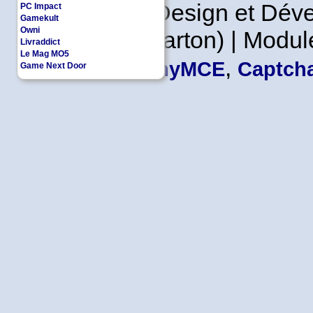
Copyleft | Design et Dé
PC Impact
Gamekult
Owni
Leader en Carton) | Modul
Livraddict
Le Mag MO5
,
TinyMCE
Captcha
Game Next Door