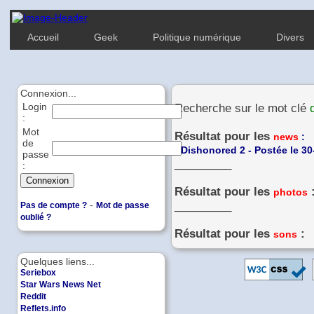
Accueil
Geek
Politique numérique
Divers
Connexion...
Login
Recherche sur le mot clé
:
Mot
Résultat pour les
news
:
de
-
Dishonored 2 - Postée le 30
passe
_________
:
Résultat pour les
photos
-
_________
Pas de compte ?
Mot de passe
oublié ?
Résultat pour les
:
sons
Quelques liens...
Seriebox
Star Wars News Net
Reddit
Reflets.info