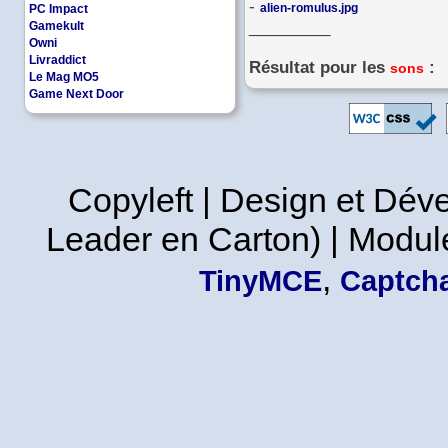
-
alien-romulus.jpg
PC Impact
_________
Gamekult
Owni
Livraddict
Résultat pour les
:
sons
Le Mag MO5
Game Next Door
Copyleft | Design et Dé
Leader en Carton) | Modul
,
TinyMCE
Captcha