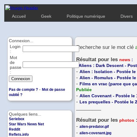
Accueil
Geek
Politique numérique
Divers
Connexion...
Login
Recherche sur le mot clé
:
Mot
Résultat pour les
news
:
de
-
Aliens : Dark Descent - Pos
passe
-
Alien : Isolation - Postée l
:
-
Alien - Romulus - Postée le
-
Films en vrac (parce que ça
-
Publiée
Pas de compte ?
Mot de passe
oublié ?
-
Alien Covenant - Postée le
-
Les prequelles - Postée le 
_________
Quelques liens...
Seriebox
Résultat pour les
photos
Star Wars News Net
-
alien-predator.gif
Reddit
-
alien-covenant.jpg
Reflets.info