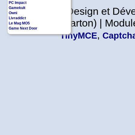
PC Impact
Copyleft | Design et Dé
Gamekult
Owni
Livraddict
Leader en Carton) | Modul
Le Mag MO5
Game Next Door
,
TinyMCE
Captcha