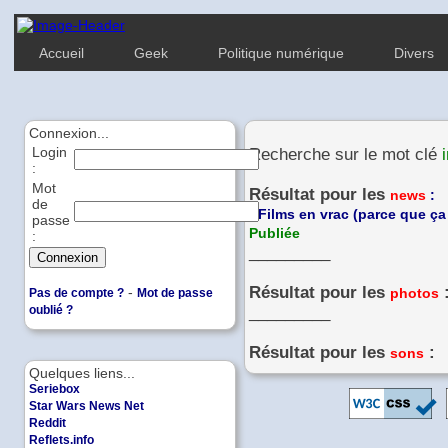
Accueil
Geek
Politique numérique
Divers
Connexion...
Login
Recherche sur le mot clé
:
Mot
Résultat pour les
news
:
de
-
Films en vrac (parce que ça 
passe
Publiée
:
_________
Résultat pour les
-
photos
Pas de compte ?
Mot de passe
oublié ?
_________
Résultat pour les
:
sons
Quelques liens...
Seriebox
Star Wars News Net
Reddit
Reflets.info