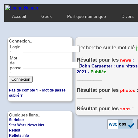
Accueil
Geek
Politique numérique
Divers
Connexion...
Login
Recherche sur le mot clé
:
Mot
Résultat pour les
news
:
de
-
John Carpenter : une rétrospe
passe
2021 -
Publiée
:
_________
Résultat pour les
-
photos
Pas de compte ?
Mot de passe
oublié ?
_________
Résultat pour les
:
sons
Quelques liens...
Seriebox
Star Wars News Net
Reddit
Reflets.info