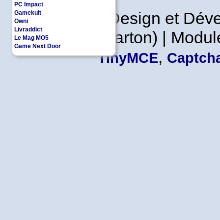
PC Impact
Copyleft | Design et Dé
Gamekult
Owni
Livraddict
Leader en Carton) | Modul
Le Mag MO5
Game Next Door
,
TinyMCE
Captcha