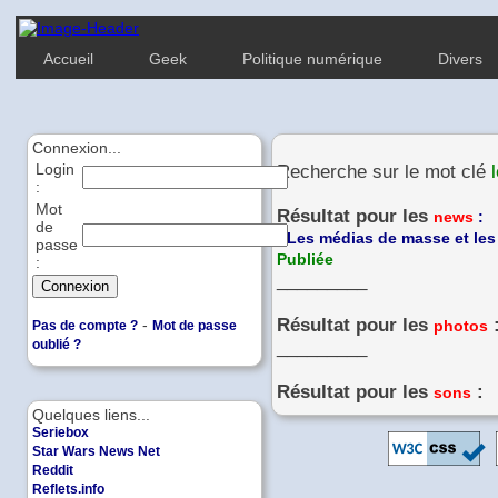
Accueil
Geek
Politique numérique
Divers
Connexion...
Login
Recherche sur le mot clé
:
Mot
Résultat pour les
news
:
de
-
Les médias de masse et les 
passe
Publiée
:
_________
Résultat pour les
-
photos
Pas de compte ?
Mot de passe
oublié ?
_________
Résultat pour les
:
sons
Quelques liens...
Seriebox
Star Wars News Net
Reddit
Reflets.info