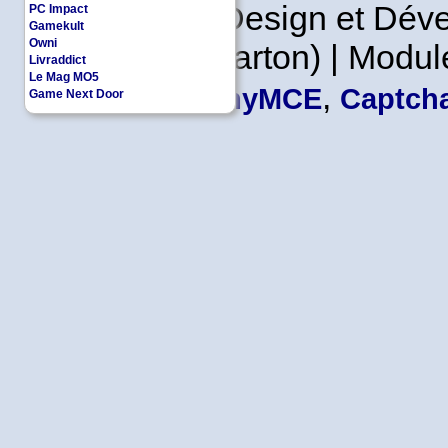
Copyleft | Design et Dé
PC Impact
Gamekult
Owni
Leader en Carton) | Modul
Livraddict
Le Mag MO5
,
TinyMCE
Captcha
Game Next Door