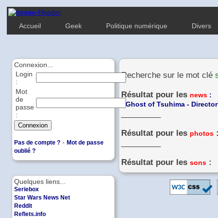
Accueil
Geek
Politique numérique
Divers
Connexion...
Login
Recherche sur le mot clé
:
Mot
Résultat pour les
news
:
de
-
Ghost of Tsuhima - Director
passe
_________
:
Résultat pour les
photos
-
_________
Pas de compte ?
Mot de passe
oublié ?
Résultat pour les
:
sons
Quelques liens...
Seriebox
Star Wars News Net
Reddit
Reflets.info