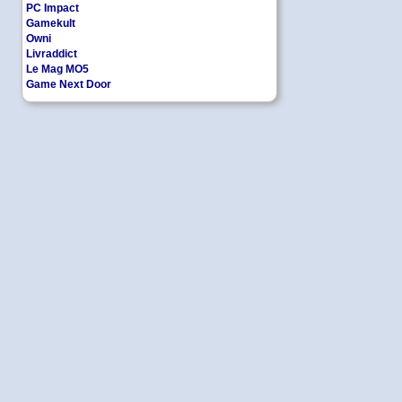
PC Impact
Gamekult
Owni
Livraddict
Le Mag MO5
Game Next Door