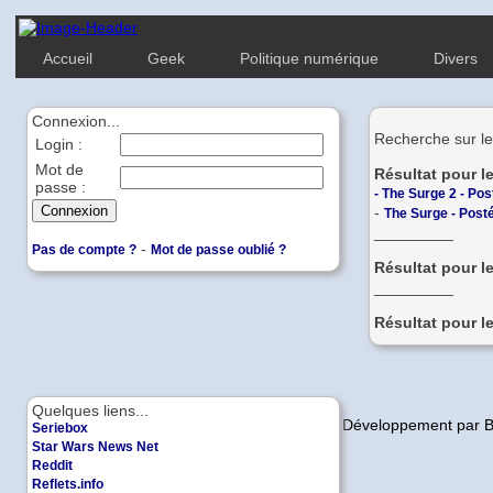
Accueil
Geek
Politique numérique
Divers
Connexion...
Recherche sur le
Login :
Mot de
Résultat pour l
passe :
-
The Surge 2 - Pos
-
The Surge - Posté
_________
-
Pas de compte ?
Mot de passe oublié ?
Résultat pour l
_________
Résultat pour l
Quelques liens...
Copyleft | Design et Développement par 
Seriebox
Star Wars News Net
Reddit
Reflets.info