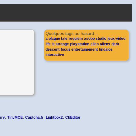
Quelques tags au hasard...
a plague tale
requiem
asobo studio
jeux-video
life is strange
playstation
alien
aliens
dark
descent
focus entertainement
tindalos
interactive
,
,
,
,
ery
TinyMCE
Captcha.fr
Lightbox2
CkEditor