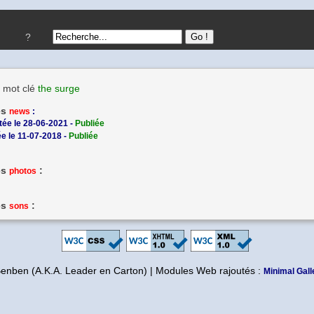
?
 mot clé
the surge
es
news
:
tée le 28-06-2021 -
Publiée
e le 11-07-2018 -
Publiée
es
:
photos
es
:
sons
Benben (A.K.A. Leader en Carton) | Modules Web rajoutés :
Minimal Gall