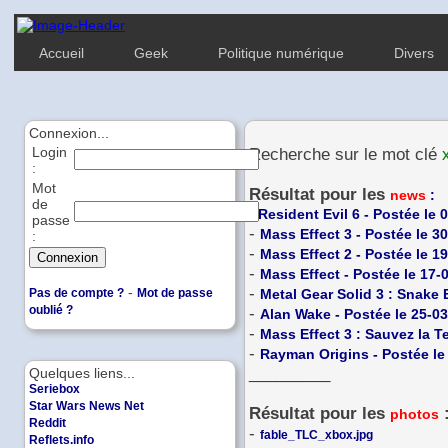
Accueil
Geek
Politique numérique
Divers
Connexion...
Login
Recherche sur le mot clé
:
Mot
Résultat pour les
news
:
de
-
Resident Evil 6 - Postée le 
passe
-
Mass Effect 3 - Postée le 3
:
-
Mass Effect 2 - Postée le 1
-
Mass Effect - Postée le 17-
-
-
Pas de compte ?
Mot de passe
Metal Gear Solid 3 : Snake 
oublié ?
-
Alan Wake - Postée le 25-0
-
Mass Effect 3 : Sauvez la Te
-
Rayman Origins - Postée le
_________
Quelques liens...
Seriebox
Star Wars News Net
Résultat pour les
photos
Reddit
-
fable_TLC_xbox.jpg
Reflets.info