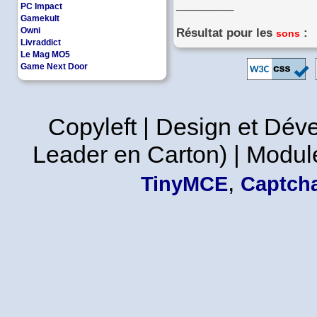
_________
PC Impact
Gamekult
Owni
Résultat pour les
:
sons
Livraddict
Le Mag MO5
Game Next Door
Copyleft | Design et Dé
Leader en Carton) | Modul
,
TinyMCE
Captcha