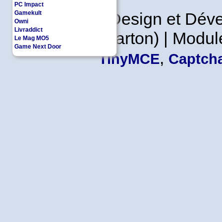
PC Impact
Gamekult
Copyleft | Design et Dé
Owni
Livraddict
Leader en Carton) | Modul
Le Mag MO5
Game Next Door
,
TinyMCE
Captcha