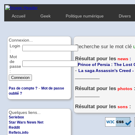
Accueil
Geek
Politique numérique
Divers
Connexion...
Login
Recherche sur le mot clé
:
Mot
Résultat pour les
news
:
de
-
Prince of Persia : The Lost
passe
-
La saga Assassin's Creed -
:
_________
-
Résultat pour les
Pas de compte ?
Mot de passe
photos
oublié ?
_________
Résultat pour les
:
sons
Quelques liens...
Seriebox
Star Wars News Net
Reddit
Reflets.info