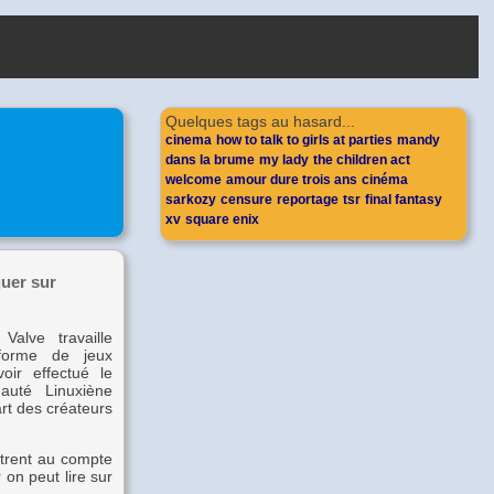
Quelques tags au hasard...
cinema
how to talk to girls at parties
mandy
dans la brume
my lady
the children act
welcome
amour dure trois ans
cinéma
sarkozy
censure
reportage
tsr
final fantasy
xv
square enix
quer sur
alve travaille
-forme de jeux
oir effectué le
uté Linuxiène
rt des créateurs
ltrent au compte
 on peut lire sur