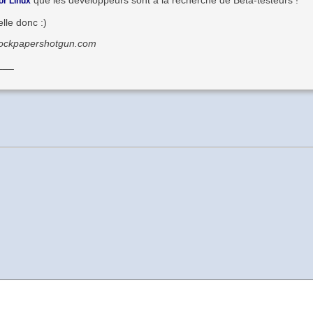
que les développeurs sont à la recherche de Beta-testeurs !
or Linux
le donc :)
 rockpapershotgun.com
___