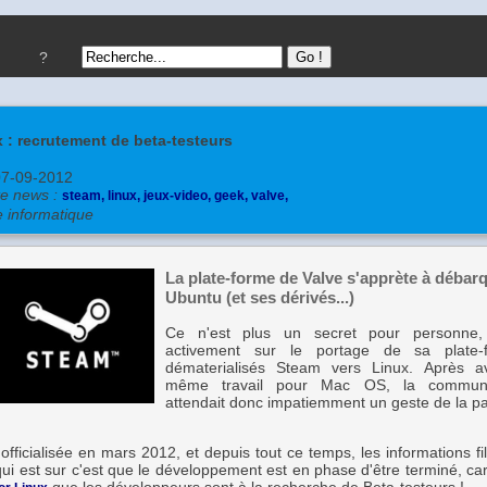
?
 : recrutement de beta-testeurs
07-09-2012
te news :
steam,
linux,
jeux-video,
geek,
valve,
e informatique
La plate-forme de Valve s'apprète à débar
Ubuntu (et ses dérivés...)
Ce n'est plus un secret pour personne, V
activement sur le portage de sa plate
dématerialisés Steam vers Linux. Après av
même travail pour Mac OS, la communa
attendait donc impatiemment un geste de la pa
officialisée en mars 2012, et depuis tout ce temps, les informations fi
ui est sur c'est que le développement est en phase d'être terminé, car