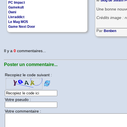
le
blog de Steam F
PC Impact
Gamekult
Une bonne nouvel
Owni
Livraddict
Crédits image :
Le Mag MO5
_____________
Game Next Door
Par
Benben
Il y a
0
commentaires...
Poster un commentaire...
Recopiez le code suivant :
Votre pseudo :
Votre commentaire :