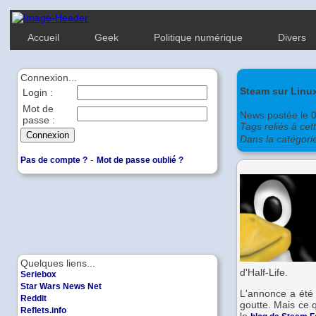
Accueil
Geek
Politique numérique
Divers
Connexion...
Steam sur Linux
Login :
Mot de
News postée le 
passe :
Tags reliés à cet
Dans la catégori
-
Pas de compte ?
Mot de passe oublié ?
Quelques liens...
d'Half-Life.
Seriebox
Star Wars News Net
L'annonce a été 
Reddit
goutte. Mais ce q
Reflets.info