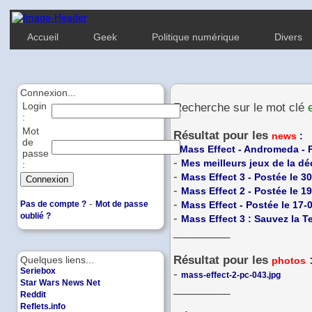
Accueil
Geek
Politique numérique
Divers
Connexion...
Login
Recherche sur le mot clé
:
Mot
Résultat pour les
news
:
de
-
Mass Effect - Andromeda - 
passe
-
Mes meilleurs jeux de la dé
:
-
Mass Effect 3 - Postée le 3
-
Mass Effect 2 - Postée le 1
-
-
Pas de compte ?
Mot de passe
Mass Effect - Postée le 17-
oublié ?
-
Mass Effect 3 : Sauvez la Te
_________
Résultat pour les
Quelques liens...
photos
Seriebox
-
mass-effect-2-pc-043.jpg
Star Wars News Net
_________
Reddit
Reflets.info