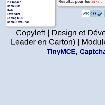
Résultat pour les
:
sons
PC Impact
Gamekult
Owni
Livraddict
Le Mag MO5
Game Next Door
Copyleft | Design et Dé
Leader en Carton) | Modul
,
TinyMCE
Captcha